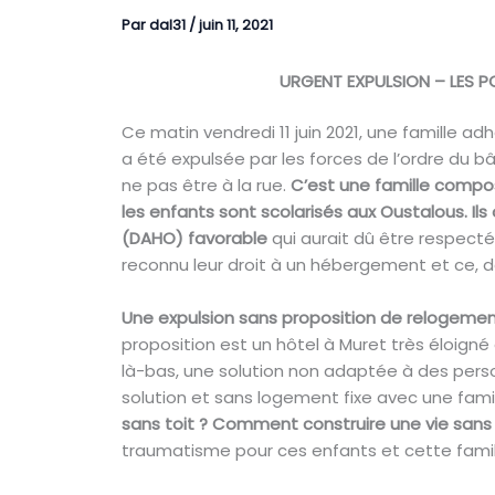
Par
dal31
/
juin 11, 2021
URGENT EXPULSION – LES PO
Ce matin vendredi 11 juin 2021, une famille 
a été expulsée par les forces
de l’ordre du bâ
ne pas être à la rue.
C’est une famille compos
les enfants sont scolarisés aux Oustalous. I
(DAHO) favorable
qui aurait dû être respecté 
reconnu leur droit à un hébergement et ce, de
Une expulsion sans proposition de relogeme
proposition est un hôtel à Muret très éloigné 
là-bas, une solution non adaptée à des perso
solution et sans logement fixe avec une famill
sans toit ? Comment construire une vie sans 
traumatisme pour ces enfants et cette famil