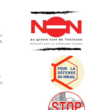
»
ur
e,
t
e
ns