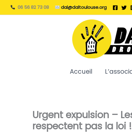
Aller
06 56 82 73 08
dal@daltoulouse.org
au
contenu
Accueil
L’associ
Urgent expulsion – Le
respectent pas la loi !