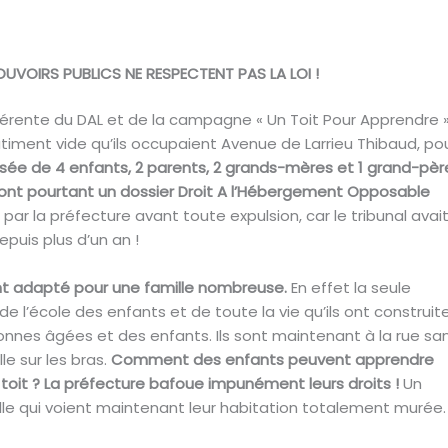
UVOIRS PUBLICS NE RESPECTENT PAS LA LOI !
adhérente du DAL et de la campagne
« Un Toit Pour Apprendre 
timent vide qu’ils occupaient Avenue de Larrieu Thibaud, po
ée de 4 enfants, 2 parents, 2 grands-mères et 1 grand-pèr
ls ont pourtant un dossier Droit A l’Hébergement Opposable
par la préfecture avant toute expulsion, car le tribunal avai
puis plus d’un an !
nt adapté pour une famille nombreuse.
En effet la seule
de l’école des enfants et de toute la vie qu’ils ont construit
nnes âgées et des enfants. Ils sont maintenant à la rue sa
e sur les bras.
Comment des enfants peuvent apprendre
toit ? La préfecture bafoue impunément leurs droits !
Un
le qui voient maintenant leur habitation totalement murée.