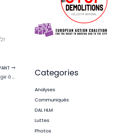
21
VANT
Categories
Pendant que Toulouse rend hommage à l’Afrique avec le Rio Loco, la préfecture expulse 150 personnes à Blagnac !
Analyses
Communiqués
DAL HLM
Luttes
Photos