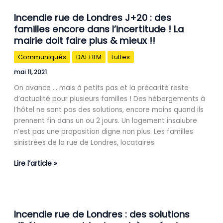
Incendie
Incendie rue de Londres J+20 : des
rue
familles encore dans l’incertitude ! La
de
mairie doit faire plus & mieux !!
Londres
J+20
Communiqués
DAL HLM
Luttes
:
des
mai 11, 2021
familles
On avance … mais à petits pas et la précarité reste
encore
d’actualité pour plusieurs familles ! Des hébergements à
dans
l’hôtel ne sont pas des solutions, encore moins quand ils
l’incertitude
prennent fin dans un ou 2 jours. Un logement insalubre
!
n’est pas une proposition digne non plus. Les familles
La
sinistrées de la rue de Londres, locataires
mairie
doit
Lire l’article »
faire
plus
&
Incendie
mieux
Incendie rue de Londres : des solutions
rue
!!