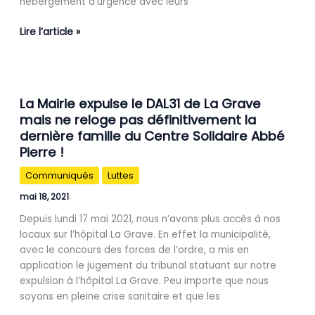
hébergement d’urgence avec leurs
Lire l’article »
La
La Mairie expulse le DAL31 de La Grave
Mairie
mais ne reloge pas définitivement la
expulse
dernière famille du Centre Solidaire Abbé
le
DAL31
Pierre !
de
Communiqués
Luttes
La
Grave
mai 18, 2021
mais
Depuis lundi 17 mai 2021, nous n’avons plus accès à nos
ne
locaux sur l’hôpital La Grave. En effet la municipalité,
reloge
avec le concours des forces de l’ordre, a mis en
pas
application le jugement du tribunal statuant sur notre
définitivement
expulsion à l’hôpital La Grave. Peu importe que nous
la
soyons en pleine crise sanitaire et que les
dernière