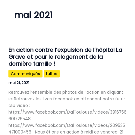
mai 2021
En
En action contre l’expulsion de l’hôpital La
action
Grave et pour le relogement de la
contre
dernière famille !
l’expulsion
de
Communiqués
Luttes
l’hôpital
La
mai 21, 2021
Grave
Retrouvez l’ensemble des photos de l’action en cliquant
et
ici Retrouvez les lives facebook en attendant notre futur
pour
clip vidéo :
le
https://www.facebook.com/DalToulouse/videos/3916756
relogement
601726548
de
https://www.facebook.com/DalToulouse/videos/209535
la
471000456 Nous étions en action à midi ce vendredi 21