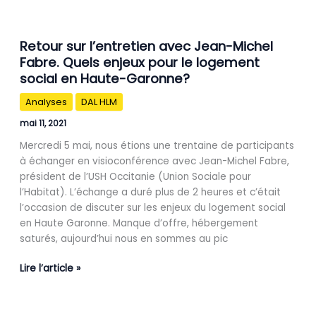
Retour
Retour sur l’entretien avec Jean-Michel
sur
Fabre. Quels enjeux pour le logement
l’entretien
social en Haute-Garonne?
avec
Jean-
Analyses
DAL HLM
Michel
Fabre.
mai 11, 2021
Quels
Mercredi 5 mai, nous étions une trentaine de participants
enjeux
à échanger en visioconférence avec Jean-Michel Fabre,
pour
président de l’USH Occitanie (Union Sociale pour
le
l’Habitat). L’échange a duré plus de 2 heures et c’était
logement
l’occasion de discuter sur les enjeux du logement social
social
en Haute Garonne. Manque d’offre, hébergement
en
saturés, aujourd’hui nous en sommes au pic
Haute-
Garonne?
Lire l’article »