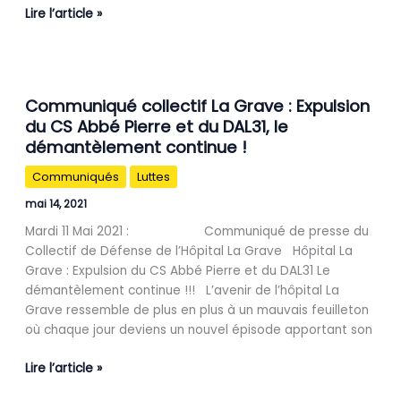
famille
Lire l’article »
du
Centre
Solidaire
Abbé
Communiqué
Communiqué collectif La Grave : Expulsion
Pierre
collectif
du CS Abbé Pierre et du DAL31, le
!
La
démantèlement continue !
Grave
:
Communiqués
Luttes
Expulsion
du
mai 14, 2021
CS
Mardi 11 Mai 2021 : Communiqué de presse du
Abbé
Collectif de Défense de l’Hôpital La Grave Hôpital La
Pierre
Grave : Expulsion du CS Abbé Pierre et du DAL31 Le
et
démantèlement continue !!! L’avenir de l’hôpital La
du
Grave ressemble de plus en plus à un mauvais feuilleton
DAL31,
où chaque jour deviens un nouvel épisode apportant son
le
démantèlement
Lire l’article »
continue
!