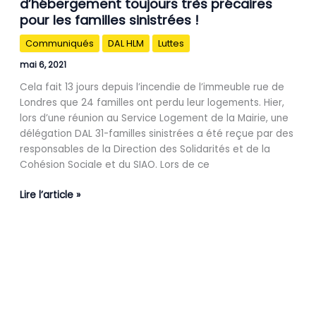
d’hébergement toujours très précaires
de
pour les familles sinistrées !
Londres
:
Communiqués
DAL HLM
Luttes
des
solutions
mai 6, 2021
d’hébergement
Cela fait 13 jours depuis l’incendie de l’immeuble rue de
toujours
Londres que 24 familles ont perdu leur logements. Hier,
très
lors d’une réunion au Service Logement de la Mairie, une
précaires
délégation DAL 31-familles sinistrées a été reçue par des
pour
responsables de la Direction des Solidarités et de la
les
Cohésion Sociale et du SIAO. Lors de ce
familles
sinistrées
Lire l’article »
!