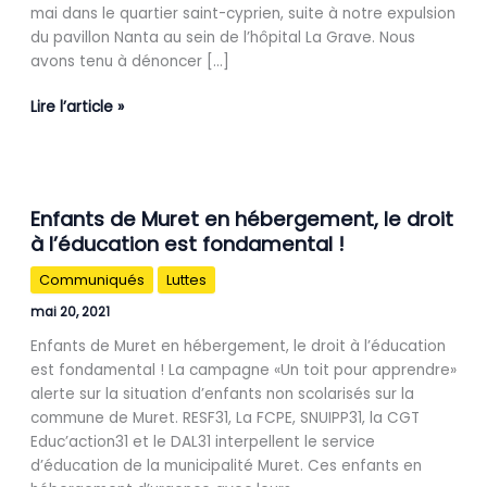
dernière
mai dans le quartier saint-cyprien, suite à notre expulsion
famille
du pavillon Nanta au sein de l’hôpital La Grave. Nous
!
avons tenu à dénoncer […]
Lire l’article »
Enfants
Enfants de Muret en hébergement, le droit
de
à l’éducation est fondamental !
Muret
en
Communiqués
Luttes
hébergement,
le
mai 20, 2021
droit
Enfants de Muret en hébergement, le droit à l’éducation
à
est fondamental ! La campagne «Un toit pour apprendre»
l’éducation
alerte sur la situation d’enfants non scolarisés sur la
est
commune de Muret. RESF31, La FCPE, SNUIPP31, la CGT
fondamental
Educ’action31 et le DAL31 interpellent le service
!
d’éducation de la municipalité Muret. Ces enfants en