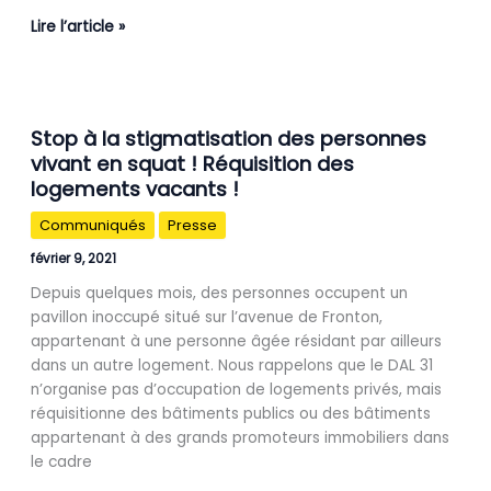
sans-
Lire l’article »
abris
et
mal-
logé-
Stop
Stop à la stigmatisation des personnes
e-
à
vivant en squat ! Réquisition des
s
la
!
logements vacants !
stigmatisation
des
Communiqués
Presse
personnes
vivant
février 9, 2021
en
Depuis quelques mois, des personnes occupent un
squat
pavillon inoccupé situé sur l’avenue de Fronton,
!
appartenant à une personne âgée résidant par ailleurs
Réquisition
dans un autre logement. Nous rappelons que le DAL 31
des
n’organise pas d’occupation de logements privés, mais
logements
réquisitionne des bâtiments publics ou des bâtiments
vacants
appartenant à des grands promoteurs immobiliers dans
!
le cadre