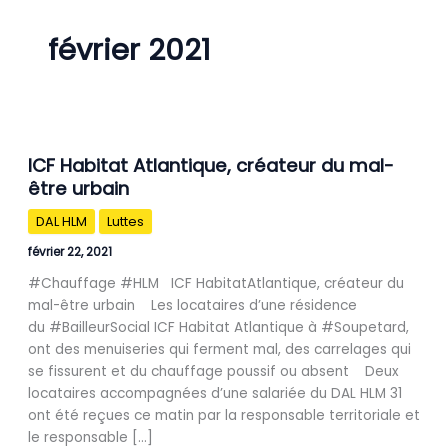
février 2021
ICF
ICF Habitat Atlantique, créateur du mal-
Habitat
être urbain
Atlantique,
créateur
DAL HLM
Luttes
du
mal-
février 22, 2021
être
#Chauffage #HLM ICF HabitatAtlantique, créateur du
urbain
mal-être urbain Les locataires d’une résidence
du #BailleurSocial ICF Habitat Atlantique à #Soupetard,
ont des menuiseries qui ferment mal, des carrelages qui
se fissurent et du chauffage poussif ou absent Deux
locataires accompagnées d’une salariée du DAL HLM 31
ont été reçues ce matin par la responsable territoriale et
le responsable […]