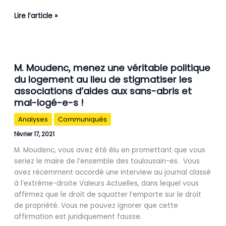
Lire l’article »
M.
M. Moudenc, menez une véritable politique
Moudenc,
du logement au lieu de stigmatiser les
menez
associations d’aides aux sans-abris et
une
véritable
mal-logé-e-s !
politique
Analyses
Communiqués
du
logement
février 17, 2021
au
M. Moudenc, vous avez été élu en promettant que vous
lieu
seriez le maire de l’ensemble des toulousain-es. Vous
de
avez récemment accordé une interview au journal classé
stigmatiser
à l’extrême-droite Valeurs Actuelles, dans lequel vous
les
affirmez que le droit de squatter l’emporte sur le droit
associations
de propriété. Vous ne pouvez ignorer que cette
d’aides
affirmation est juridiquement fausse.
aux