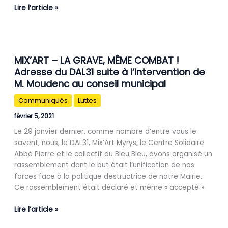
Lire l’article »
MIX’ART
MIX’ART – LA GRAVE, MÊME COMBAT !
–
Adresse du DAL31 suite à l’intervention de
LA
M. Moudenc au conseil municipal
GRAVE,
MÊME
Communiqués
Luttes
COMBAT
!
février 5, 2021
Adresse
Le 29 janvier dernier, comme nombre d’entre vous le
du
savent, nous, le DAL31, Mix’Art Myrys, le Centre Solidaire
DAL31
Abbé Pierre et le collectif du Bleu Bleu, avons organisé un
suite
rassemblement dont le but était l’unification de nos
à
forces face à la politique destructrice de notre Mairie.
l’intervention
Ce rassemblement était déclaré et même « accepté »
de
M.
Lire l’article »
Moudenc
au