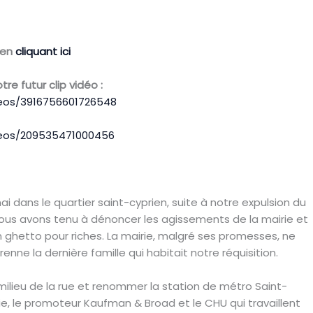
 en
cliquant ici
e futur clip vidéo :
eos/3916756601726548
deos/209535471000456
i dans le quartier saint-cyprien, suite à notre expulsion du
 Nous avons tenu à dénoncer les agissements de la mairie et
 ghetto pour riches. La mairie, malgré ses promesses, ne
e la dernière famille qui habitait notre réquisition.
lieu de la rue et renommer la station de métro Saint-
rie, le promoteur Kaufman & Broad et le CHU qui travaillent