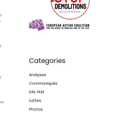
a
t
t
Categories
Analyses
à
Communiqués
DAL HLM
Luttes
ée
Photos