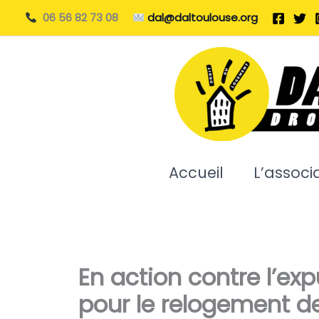
Aller
06 56 82 73 08
dal@daltoulouse.org
au
contenu
Accueil
L’associ
En action contre l’exp
pour le relogement de 