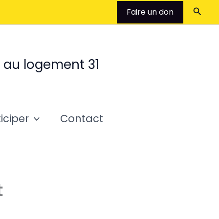
Reche
Faire un don
t au logement 31
iciper
Contact
t