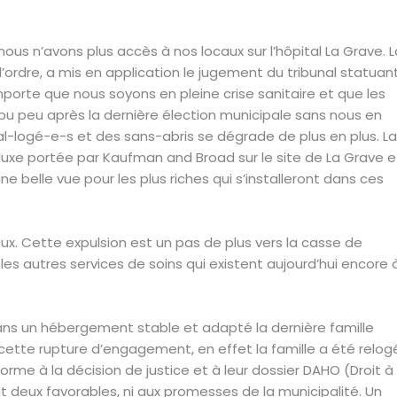
 nous n’avons plus accès à nos locaux sur l’hôpital La Grave. L
l’ordre, a mis en application le jugement du tribunal statuan
importe que nous soyons en pleine crise sanitaire et que les
pu peu après la dernière élection municipale sans nous en
al-logé-e-s et des sans-abris se dégrade de plus en plus. La
 luxe portée par Kaufman and Broad sur le site de La Grave e
ne belle vue pour les plus riches qui s’installeront dans ces
aux. Cette expulsion est un pas de plus vers la casse de
 les autres services de soins qui existent aujourd’hui encore 
 dans un hébergement stable et adapté la dernière famille
ette rupture d’engagement, en effet la famille a été relog
me à la décision de justice et à leur dossier DAHO (Droit à
 deux favorables, ni aux promesses de la municipalité. Un