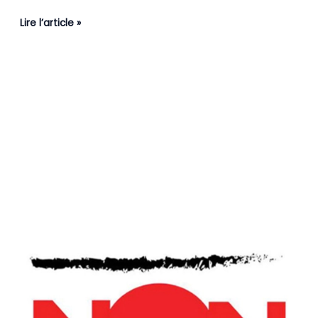
Toulouse
et
Lire l’article »
dans
toute
l’Europe