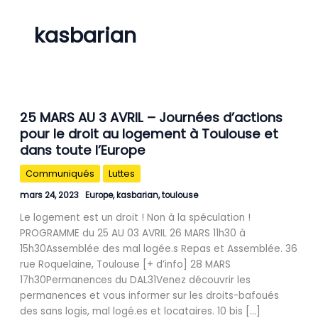
kasbarian
25
25 MARS AU 3 AVRIL – Journées d’actions
MARS
pour le droit au logement à Toulouse et
AU
dans toute l’Europe
3
AVRIL
Communiqués
Luttes
–
Journées
mars 24, 2023
Europe
,
kasbarian
,
toulouse
d’actions
Le logement est un droit ! Non à la spéculation !
pour
PROGRAMME du 25 AU 03 AVRIL 26 MARS 11h30 à
le
15h30Assemblée des mal logée.s Repas et Assemblée. 36
droit
rue Roquelaine, Toulouse [+ d’info] 28 MARS
au
17h30Permanences du DAL31Venez découvrir les
logement
permanences et vous informer sur les droits-bafoués
à
des sans logis, mal logé.es et locataires. 10 bis […]